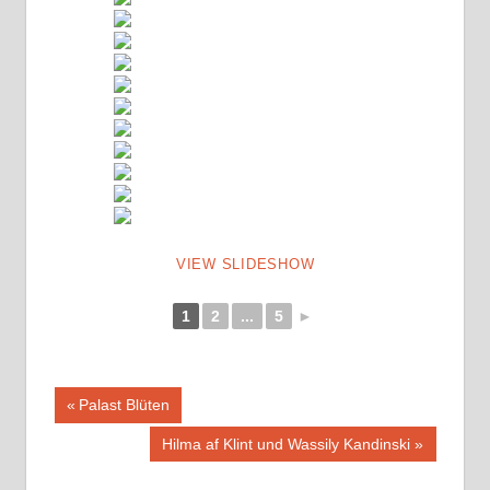
VIEW SLIDESHOW
1
2
...
5
►
Beitragsnavigation
Vorheriger
Palast Blüten
Beitrag:
Nächster
Hilma af Klint und Wassily Kandinski
Beitrag: