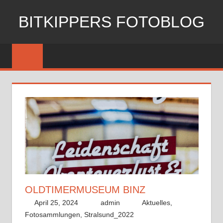
Zum
BITKIPPERS FOTOBLOG
Inhalt
springen
Meine
Fotosammlung
OLDTIMERMUSEUM BINZ
April 25, 2024
admin
Aktuelles
,
Fotosammlungen
,
Stralsund_2022