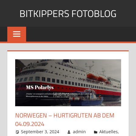
Zum
BITKIPPERS FOTOBLOG
Inhalt
springen
Meine
Fotosammlung
NORWEGEN – HURTIGRUTEN AB DEM
04.09.2024
September 3, 2024
admin
Aktuelles
,